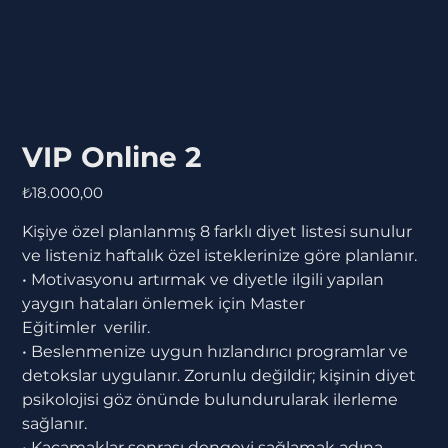
VIP Online 2
Fiyat
₺18.000,00
Kişiye özel planlanmış 8 farklı diyet listesi sunulur
ve listeniz haftalık özel isteklerinize göre planlanır.
• Motivasyonu artırmak ve diyetle ilgili yapılan
yaygın hataları önlemek için Master
Eğitimler verilir.
• Beslenmenize uygun hızlandırıcı programlar ve
detokslar uygulanır. Zorunlu değildir; kişinin diyet
psikolojisi göz önünde bulundurularak ilerleme
sağlanır.
• Kaçamaklar sonrası dengeyi sağlamak adına