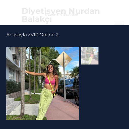
Diyetisyen Nurdan
Design the Best Diet
Balakçı
Anasayfa
>
VIP Online 2